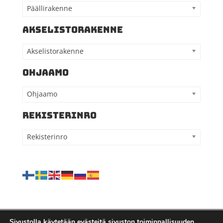
Päällirakenne
AKSELISTORAKENNE
Akselistorakenne
OHJAAMO
Ohjaamo
REKISTERINRO
Rekisterinro
Sivustolla käytetään evästeitä sivuston toiminnallisuuden