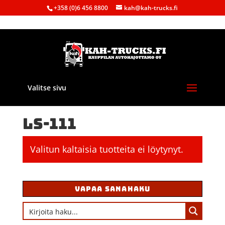
+358 (0)6 456 8800
kah@kah-trucks.fi
Valitse sivu
Etusivu
/ Tuote Malli / LS-111
LS-111
Valitun kaltaisia tuotteita ei löytynyt.
VAPAA SANAHAKU