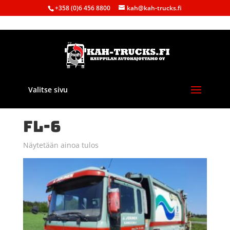
+358 (0)6 456 8800
kah@kah-trucks.fi
Valitse sivu
Etusivu
/ Tuote Malli / FL-6
FL-6
Näytetään ainoa tulos