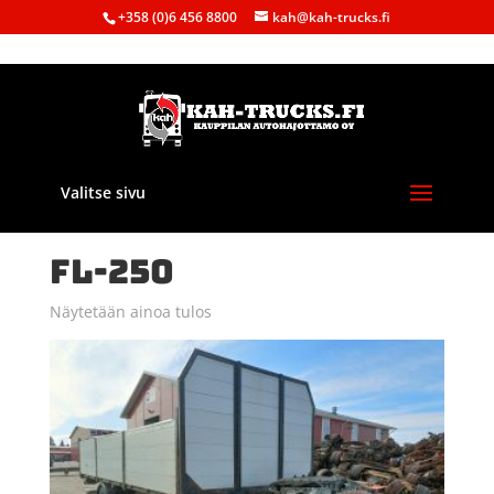
+358 (0)6 456 8800
kah@kah-trucks.fi
Valitse sivu
Etusivu
/ Tuote Malli / FL-250
FL-250
Näytetään ainoa tulos