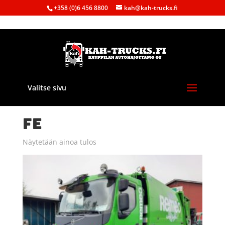
+358 (0)6 456 8800
kah@kah-trucks.fi
Valitse sivu
Etusivu
/ Tuote Malli / FE
FE
Näytetään ainoa tulos