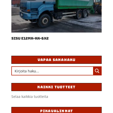
SISU E12MK-KK-6X2
VAPAA SANAHAKU
KAIKKI TUOTTEET
Selaa kaikkia tuotteita
PIKAVALINNAT