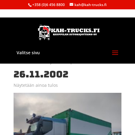
+358 (0)6 456 8800
kah@kah-trucks.fi
Valitse sivu
Etusivu
/ Tuote Käyttöönottopvm / 26.11.2002
26.11.2002
Näytetään ainoa tulos