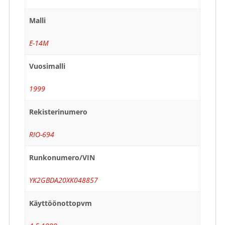
Malli
E-14M
Vuosimalli
1999
Rekisterinumero
RIO-694
Runkonumero/VIN
YK2GBDA20XK048857
Käyttöönottopvm