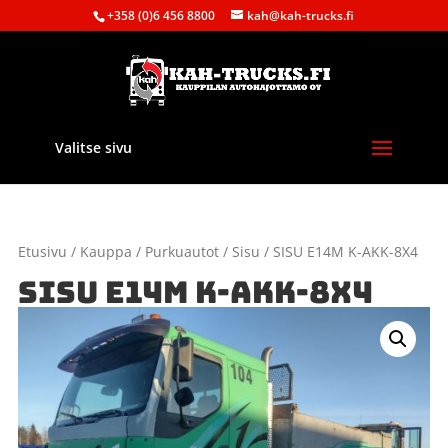
+358 (0)6 456 8800
kah@kah-trucks.fi
Valitse sivu
Etusivu
/
Kauppa
/
Purkuautot
/
Sisu
/ SISU E14M K-AKK-8X4
SISU E14M K-AKK-8X4