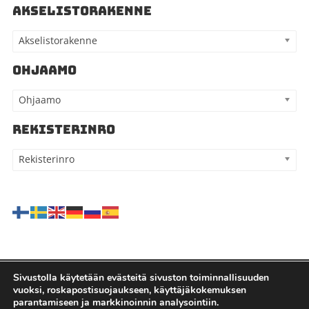
AKSELISTORAKENNE
Akselistorakenne
OHJAAMO
Ohjaamo
REKISTERINRO
Rekisterinro
Sivustolla käytetään evästeitä sivuston toiminnallisuuden
vuoksi, roskapostisuojaukseen, käyttäjäkokemuksen
Kaikki oikeudet pidätetään - Kauppilan autohajottamo Oy |
parantamiseen ja markkinoinnin analysointiin.