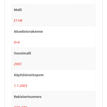
Malli
E11M
Akselistorakenne
8×4
Vuosimalli
2003
Käyttöönottopvm
1.7.2003
Rekisterinumero