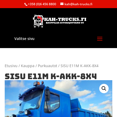
+358 (0)6 456 8800
kah@kah-trucks.fi
Valitse sivu
Etusivu
/
Kauppa
/
Purkuautot
/ SISU E11M K-AKK-8X4
SISU E11M K-AKK-8X4