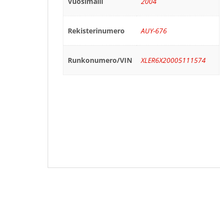
Vuosimalli
2004
Rekisterinumero
AUY-676
Runkonumero/VIN
XLER6X20005111574