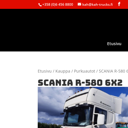
+358 (0)6 456 8800
kah@kah-trucks.fi
Etusivu
Etusivu
/
Kauppa
/
Purkuautot
/ SCANIA R-580 
SCANIA R-580 6X2