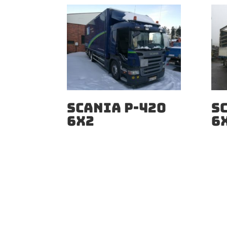
SCANIA P-420
S
6X2
6