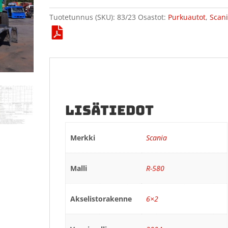
Tuotetunnus (SKU):
83/23
Osastot:
Purkuautot
,
Scan
LISÄTIEDOT
Merkki
Scania
Malli
R-580
Akselistorakenne
6×2