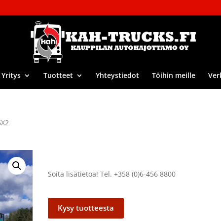
Yritys
Tuotteet
Yhteystiedot
Töihin meille
Ver
6X2
Soita lisätietoa! Tel. +358 (0)6-456 8800
Kysy tuotteesta