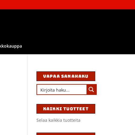
kkokauppa
VAPAA SANAHAKU
KAIKKI TUOTTEET
Selaa kaikkia tuotteita