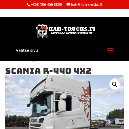
+358 (0)6 456 8800
kah@kah-trucks.fi
Valitse sivu
Etusivu
/
Kauppa
/
Purkuautot
/ SCANIA R-440 4X2
SCANIA R-440 4X2