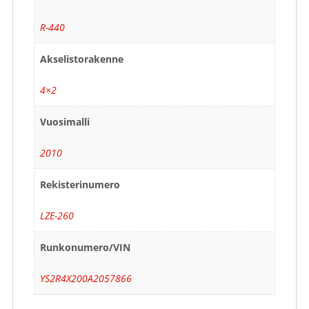
R-440
Akselistorakenne
4×2
Vuosimalli
2010
Rekisterinumero
LZE-260
Runkonumero/VIN
YS2R4X200A2057866