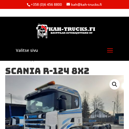
+358 (0)6 456 8800
kah@kah-trucks.fi
Valitse sivu
Etusivu
/
Kauppa
/
Purkuautot
/ SCANIA R-124 8X2
SCANIA R-124 8X2