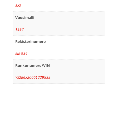
8X2
Vuosimalli
1997
Rekisterinumero
EIE-934
Runkonumero/VIN
YS2R6X20001229535