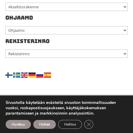
OHJAAMO
REKISTERINRO
Sivustolla käytetään evästeitä sivuston toiminnallisuuden
vuoksi, roskapostisuojaukseen, käyttäjäkokemuksen
Kaikki oikeudet pidätetään - Kauppilan autohajottamo Oy |
parantamiseen ja markkinoinnin analysointiin.
Tietosuojaseloste
| Sivuston toteutus - Mojovagroup.com -
Sulje evästebanneri
Hyväksy
Hylkää
Hallitse
Mediaa maalta