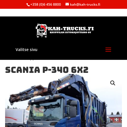
+358 (0)6 456 8800
kah@kah-trucks.fi
Valitse sivu
Etusivu
/
Kauppa
/
Purkuautot
/ SCANIA P-340 6X2
SCANIA P-340 6X2