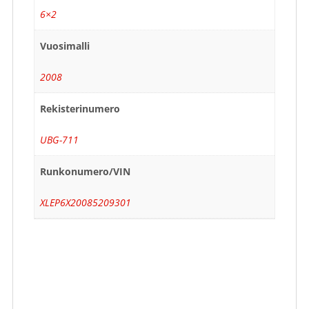
6×2
Vuosimalli
2008
Rekisterinumero
UBG-711
Runkonumero/VIN
XLEP6X20085209301