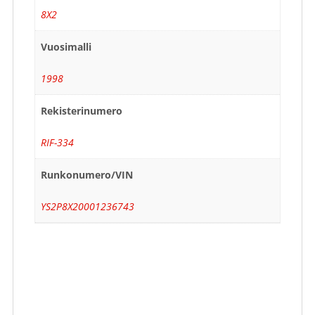
8X2
Vuosimalli
1998
Rekisterinumero
RIF-334
Runkonumero/VIN
YS2P8X20001236743