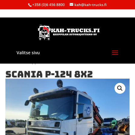
+358 (0)6 456 8800
kah@kah-trucks.fi
Valitse sivu
Etusivu
/
Kauppa
/
Purkuautot
/ SCANIA P-124 8X2
SCANIA P-124 8X2