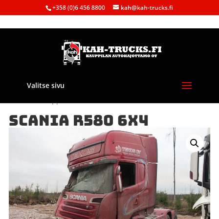
+358 (0)6 456 8800
kah@kah-trucks.fi
Valitse sivu
Etusivu
/
Kauppa
/
Purkuautot
/
Scania
/ SCANIA R580 6X4
SCANIA R580 6X4