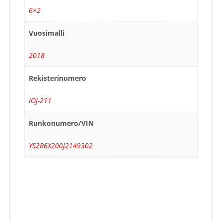
6×2
Vuosimalli
2018
Rekisterinumero
IOJ-211
Runkonumero/VIN
YS2R6X200J2149302