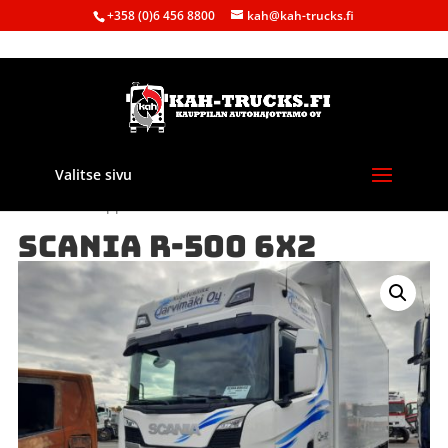
+358 (0)6 456 8800
kah@kah-trucks.fi
Valitse sivu
Etusivu
/
Kauppa
/
Purkuautot
/
Scania
/ SCANIA R-500 6X2
SCANIA R-500 6X2