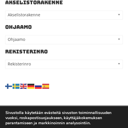
AKSELISTORAKENNE
Akselistorakenne
OHJAAMO
Ohjaamo
REKISTERINRO
Rekisterinro
Sivustolla käytetään evästeitä sivuston toiminnallisuuden
vuoksi, roskapostisuojaukseen, käyttäjäkokemuksen
Kaikki oikeudet pidätetään - Kauppilan autohajottamo Oy |
parantamiseen ja markkinoinnin analysointiin.