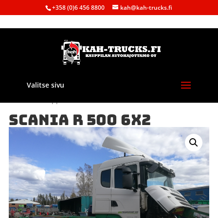
+358 (0)6 456 8800
kah@kah-trucks.fi
Valitse sivu
Etusivu
/
Kauppa
/
Purkuautot
/
Scania
/ SCANIA R 500 6X2
SCANIA R 500 6X2