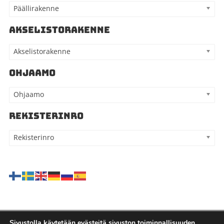
Päällirakenne
AKSELISTORAKENNE
Akselistorakenne
OHJAAMO
Ohjaamo
REKISTERINRO
Rekisterinro
Sivustolla käytetään evästeitä sivuston toiminnallisuuden