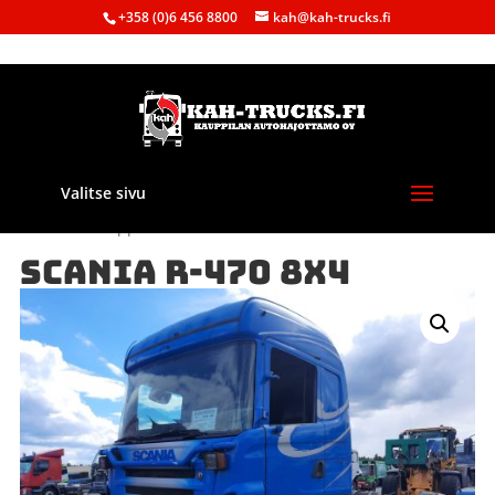
+358 (0)6 456 8800
kah@kah-trucks.fi
Valitse sivu
Etusivu
/
Kauppa
/
Purkuautot
/
Scania
/ SCANIA R-470 8X4
SCANIA R-470 8X4