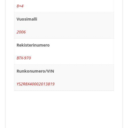
8×4
Vuosimalli
2006
Rekisterinumero
BTX-970
Runkonumero/VIN
YS2R8X40002013819