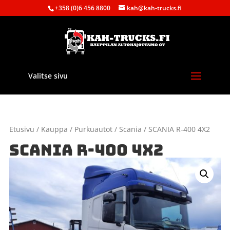
+358 (0)6 456 8800
kah@kah-trucks.fi
Valitse sivu
Etusivu
/
Kauppa
/
Purkuautot
/
Scania
/ SCANIA R-400 4X2
SCANIA R-400 4X2