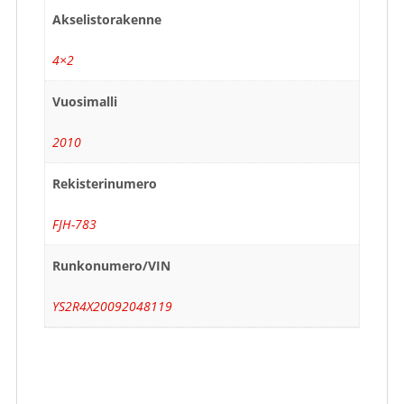
Akselistorakenne
4×2
Vuosimalli
2010
Rekisterinumero
FJH-783
Runkonumero/VIN
YS2R4X20092048119