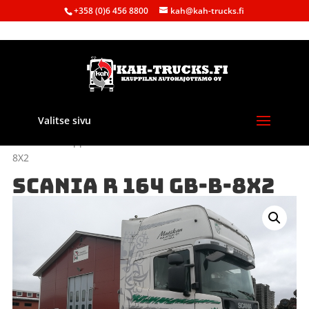
+358 (0)6 456 8800
kah@kah-trucks.fi
Valitse sivu
Etusivu
/
Kauppa
/
Purkuautot
/
Scania
/ SCANIA R 164 GB-B-
8X2
SCANIA R 164 GB-B-8X2