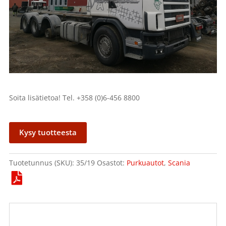
Soita lisätietoa! Tel. +358 (0)6-456 8800
Kysy tuotteesta
Tuotetunnus (SKU):
35/19
Osastot:
Purkuautot
,
Scania