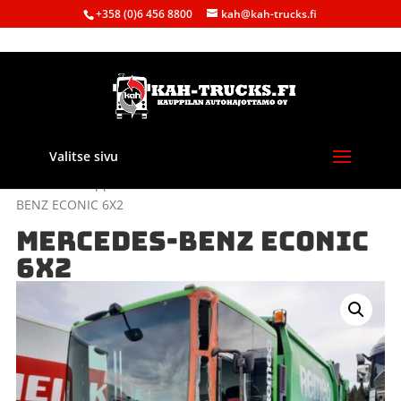
+358 (0)6 456 8800
kah@kah-trucks.fi
Valitse sivu
Etusivu
/
Kauppa
/
Purkuautot
/
Mercedes-Benz
/ MERCEDES-
BENZ ECONIC 6X2
MERCEDES-BENZ ECONIC
6X2