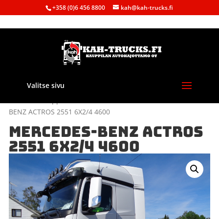
+358 (0)6 456 8800
kah@kah-trucks.fi
Valitse sivu
Etusivu
/
Kauppa
/
Purkuautot
/
Mercedes-Benz
/ MERCEDES-
BENZ ACTROS 2551 6X2/4 4600
MERCEDES-BENZ ACTROS
2551 6X2/4 4600