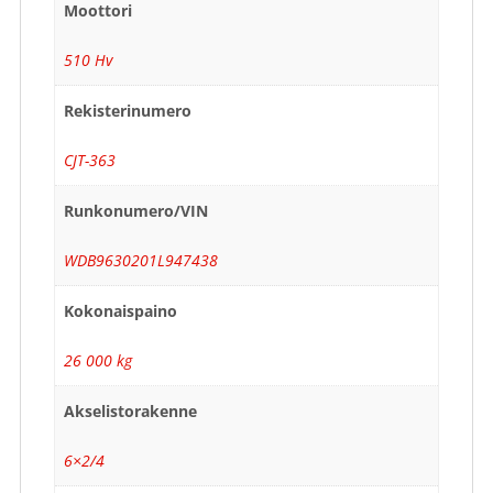
Moottori
510 Hv
Rekisterinumero
CJT-363
Runkonumero/VIN
WDB9630201L947438
Kokonaispaino
26 000 kg
Akselistorakenne
6×2/4