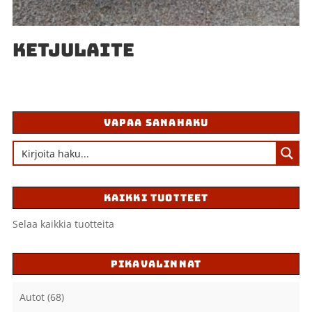
KETJULAITE
VAPAA SANAHAKU
KAIKKI TUOTTEET
Selaa kaikkia tuotteita
PIKAVALINNAT
Autot
(68)