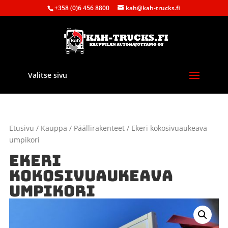
+358 (0)6 456 8800
kah@kah-trucks.fi
Valitse sivu
Etusivu
/
Kauppa
/
Päällirakenteet
/ Ekeri kokosivuaukeava
umpikori
EKERI
KOKOSIVUAUKEAVA
UMPIKORI