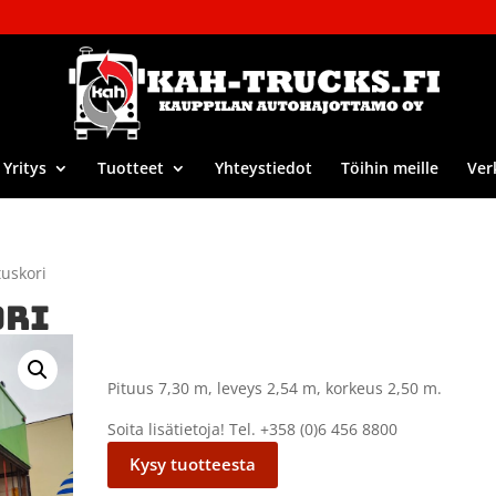
Yritys
Tuotteet
Yhteystiedot
Töihin meille
Ver
tuskori
ORI
Pituus 7,30 m, leveys 2,54 m, korkeus 2,50 m.
Soita lisätietoja! Tel. +358 (0)6 456 8800
Kysy tuotteesta