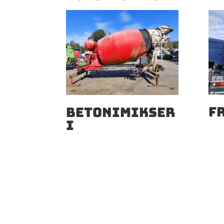
F
BETONIMIKSER
I