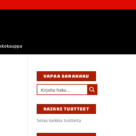
kkokauppa
VAPAA SANAHAKU
KAIKKI TUOTTEET
Selaa kaikkia tuotteita