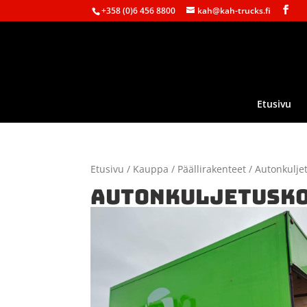
+358 (0)6 456 8800
kah@kah-trucks.fi
Etusivu
Etusivu
/
Kauppa
/
Päällirakenteet
/ Autonkulje
AUTONKULJETUSK