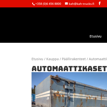
+358 (0)6 456 8800
kah@kah-trucks.fi
Etusivu
Etusivu
/
Kauppa
/
Päällirakenteet
/ Automaatti
AUTOMAATTIKASET