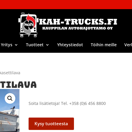
Yritys
Tuotteet
Yhteystiedot
Töihin meille
Ver
kasettilava
TILAVA
Soita lisätietoja! Tel. +358 (0)6 456 8800
Kysy tuotteesta