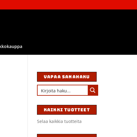
kkokauppa
VAPAA SANAHAKU
KAIKKI TUOTTEET
Selaa kaikkia tuotteita