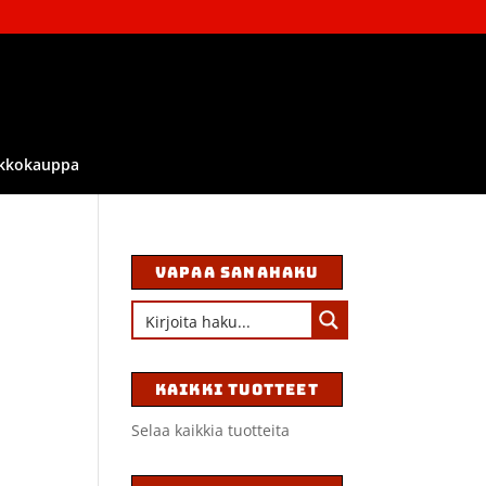
kkokauppa
VAPAA SANAHAKU
KAIKKI TUOTTEET
Selaa kaikkia tuotteita