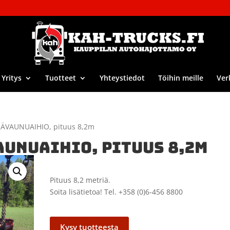
Yritys
Tuotteet
Yhteystiedot
Töihin meille
Ver
ÄVAUNUAIHIO, pituus 8,2m
UNUAIHIO, PITUUS 8,2M
Pituus 8,2 metriä.
Soita lisätietoa! Tel. +358 (0)6-456 8800
Kysy tuotteesta