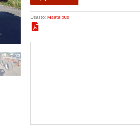
Osasto:
Maatalous