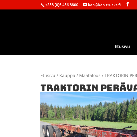
+358 (0)6 456 8800
kah@kah-trucks.fi
Etusivu
Etusivu
/
Kauppa
/
Maatalous
/ TRAKTORIN PER
TRAKTORIN PERÄVA