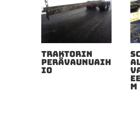
TRAKTORIN
S
PERÄVAUNUAIH
A
IO
V
EE
M