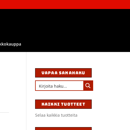
kkokauppa
VAPAA SANAHAKU
KAIKKI TUOTTEET
Selaa kaikkia tuotteita