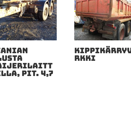
CANIAN
KIPPIKÄRRY
LUSTA
RKKI
AIJERILAITT
LLA, PIT. 4,7