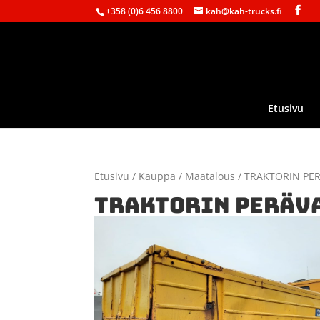
+358 (0)6 456 8800
kah@kah-trucks.fi
Etusivu
Etusivu
/
Kauppa
/
Maatalous
/ TRAKTORIN PE
TRAKTORIN PERÄV