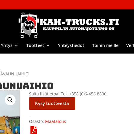
Yritys
Tuotteet
Yhteystiedot
Töihin meille
Ver
RÄVAUNUAIHIO
AUNUAIHIO
Soita lisätietoa! Tel. +358 (0)6-456 8800
Kysy tuotteesta
Osasto:
Maatalous