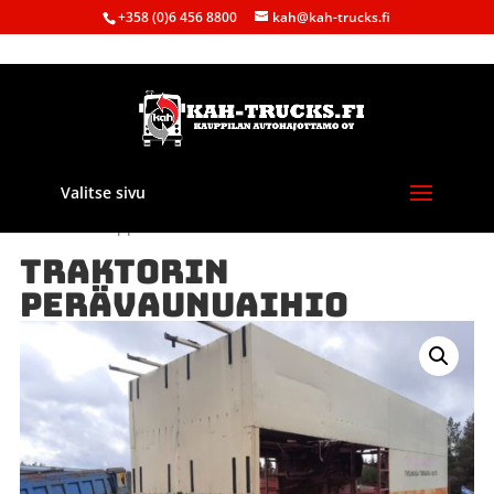
+358 (0)6 456 8800
kah@kah-trucks.fi
Valitse sivu
Etusivu
/
Kauppa
/
Maatalous
/ TRAKTORIN PERÄVAUNUAIHIO
TRAKTORIN
PERÄVAUNUAIHIO