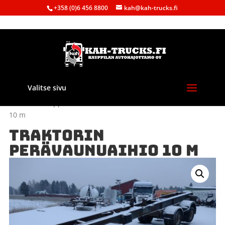
+358 (0)6 456 8800
kah@kah-trucks.fi
Valitse sivu
Etusivu
/
Kauppa
/
Maatalous
/ TRAKTORIN PERÄVAUNUAIHIO
10 m
TRAKTORIN
PERÄVAUNUAIHIO 10 M