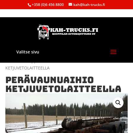
+358 (0)6 456 8800
kah@kah-trucks.fi
Valitse sivu
Etusivu
/
Kauppa
/
Maatalous
/ PERÄVAUNUAIHIO
KETJUVETOLAITTEELLA
PERÄVAUNUAIHIO
KETJUVETOLAITTEELLA