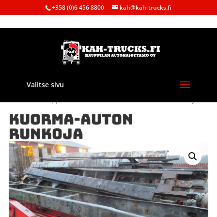
+358 (0)6 456 8800
kah@kah-trucks.fi
Valitse sivu
Etusivu
/
Kauppa
/
Maatalous
/ KUORMA-AUTON RUNKOJA
KUORMA-AUTON
RUNKOJA