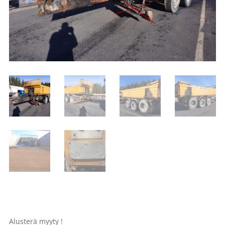
Alusterä myyty !