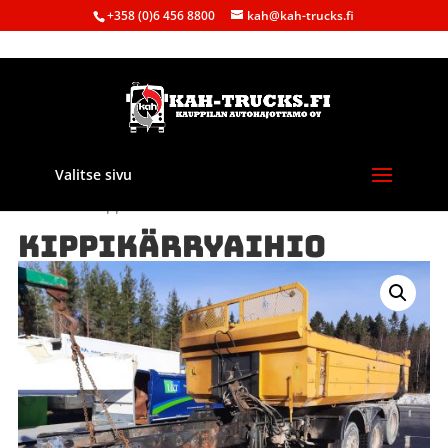
+358 (0)6 456 8800
kah@kah-trucks.fi
Valitse sivu
Etusivu
/
Kauppa
/
Maatalous
/ KIPPIKÄRRYAIHIO
KIPPIKÄRRYAIHIO