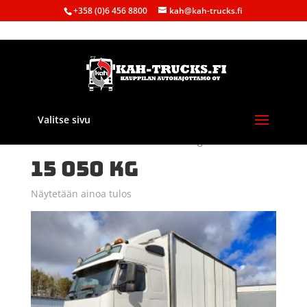
+358 (0)6 456 8800
kah@kah-trucks.fi
Valitse sivu
Etusivu
/ Tuote Kantavuus / 15 050 kg
15 050 KG
Näytetään ainoa tulos