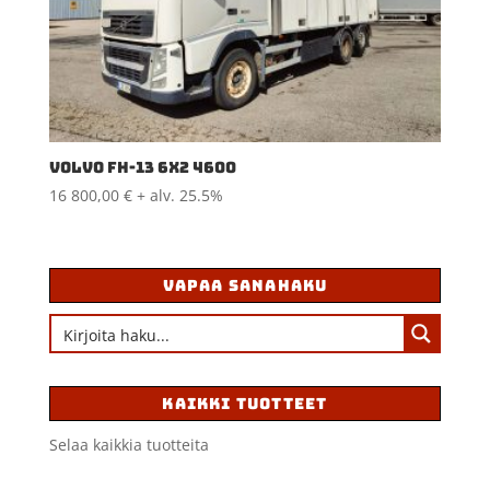
VOLVO FH-13 6X2 4600
16 800,00
€
+ alv. 25.5%
VAPAA SANAHAKU
KAIKKI TUOTTEET
Selaa kaikkia tuotteita