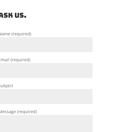
ASK US.
Name (required)
Email (required)
Subject
Message (required)