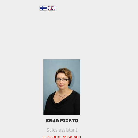
ERJA PIIRTO
Sales assistant
+358 (0)6 4568 800