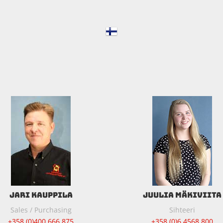
JARI KAUPPILA
JUULIA MÄKIVIITA
Sales / Purchasing
Sihteeri
+358 (0)400 666 875
+358 (0)6 4568 800