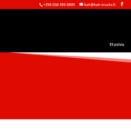
+358 (0)6 456 8800
kah@kah-trucks.fi
Etusivu